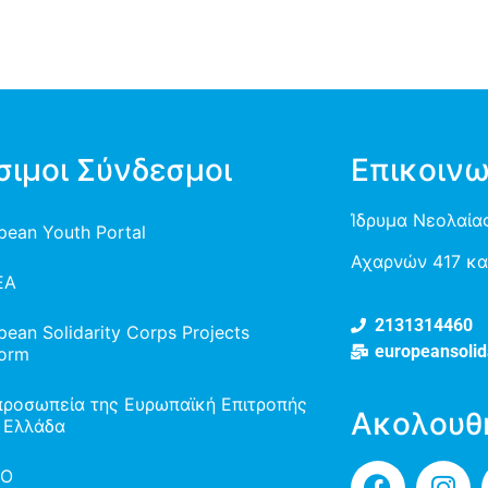
σιμοι Σύνδεσμοι
Επικοινω
Ίδρυμα Νεολαίας
pean Youth Portal
Αχαρνών 417 και
EA
2131314460
pean Solidarity Corps Projects
europeansolid
form
προσωπεία της Ευρωπαϊκή Επιτροπής
Ακολουθ
 Ελλάδα
TO