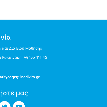
νία
 και Δια Βίου Μάθησης
 Κοκκινάκη, Αθήνα 111 43
aritycorps@inedivim.gr
ήστε μας