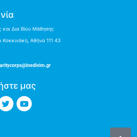
νία
 και Δια Βίου Μάθησης
 Κοκκινάκη, Αθήνα 111 43
aritycorps@inedivim.gr
ήστε μας