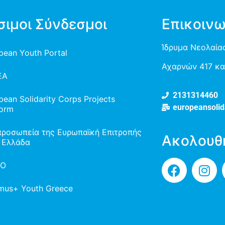
σιμοι Σύνδεσμοι
Επικοινω
Ίδρυμα Νεολαίας
pean Youth Portal
Αχαρνών 417 και
EA
2131314460
pean Solidarity Corps Projects
europeansolid
form
προσωπεία της Ευρωπαϊκή Επιτροπής
Ακολουθ
 Ελλάδα
TO
mus+ Youth Greece