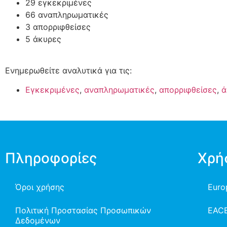
29 εγκεκριμένες
66 αναπληρωματικές
3 απορριφθείσες
5 άκυρες
Ενημερωθείτε αναλυτικά για τις:
Εγκεκριμένες
,
αναπληρωματικές
,
απορριφθείσες
,
ά
Πληροφορίες
Χρή
Όροι χρήσης
Euro
Πολιτική Προστασίας Προσωπικών
EAC
Δεδομένων