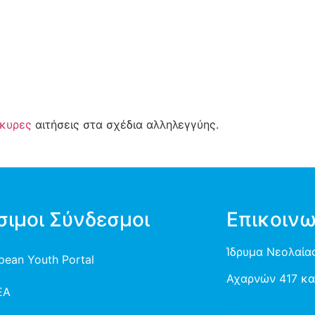
κυρες
αιτήσεις στα σχέδια αλληλεγγύης.
σιμοι Σύνδεσμοι
Επικοινω
Ίδρυμα Νεολαίας
pean Youth Portal
Αχαρνών 417 και
EA