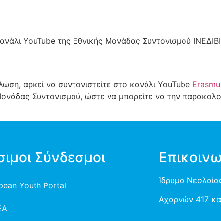
ανάλι YouTube της Εθνικής Μονάδας Συντονισμού ΙΝΕΔΙΒΙ
λωση, αρκεί να συντονιστείτε στο κανάλι YouTube
Erasmu
 Μονάδας Συντονισμού, ώστε να μπορείτε να την παρακολ
σιμοι Σύνδεσμοι
Επικοινω
Ίδρυμα Νεολαίας
pean Youth Portal
Αχαρνών 417 και
EA